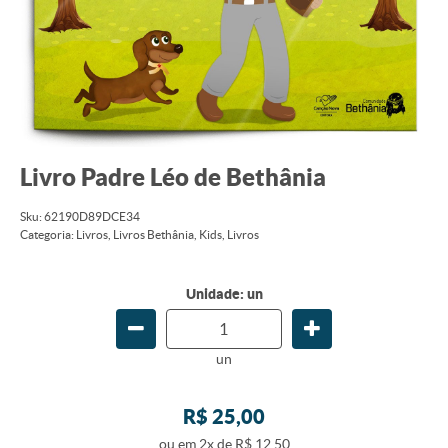
Livro Padre Léo de Bethânia
Sku:
62190D89DCE34
Categoria:
Livros
,
Livros Bethânia
,
Kids
,
Livros
Unidade: un
un
R$ 25,00
ou em
2x
de
R$ 12,50